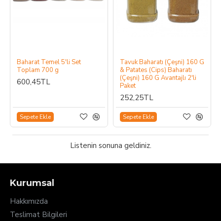
Baharat Temel 5'li Set
Tavuk Baharatı (Çeşni) 160 G
Toplam 700 g
& Patates (Cips) Baharatı
(Çeşni) 160 G Avantajlı 2'li
600,45TL
Paket
252,25TL
Sepete Ekle
Sepete Ekle
Listenin sonuna geldiniz.
Kurumsal
Hakkımızda
Teslimat Bilgileri